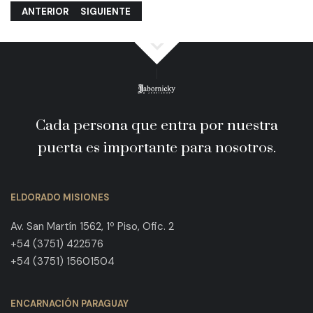
ARTÍCULO ANTERIOR: EL DIVORCIO POR INJURIAS ES COSA DEL 
ARTÍCULO SIGUIENTE: LA PRESCRIPCIÓN DEJÓ DE 
ANTERIOR
SIGUIENTE
Cada persona que entra por nuestra
puerta es importante para nosotros.
ELDORADO MISIONES
Av. San Martín 1562, 1º Piso, Ofic. 2
+54 (3751) 422576
+54 (3751) 15601504
ENCARNACIÓN PARAGUAY